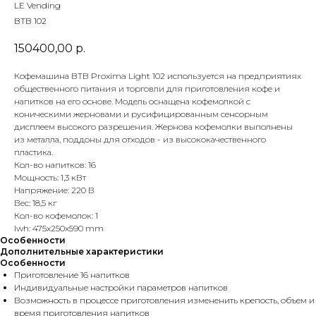
LE Vending
BTB 102
150400,00
р.
Кофемашина BTB Proxima Light 102 используется на предприятиях
общественного питания и торговли для приготовления кофе и
напитков на его основе. Модель оснащена кофемолкой с
коничеcкими жерновами и русифицированным сенсорным
дисплеем высокого разрешения. Жернова кофемолки выполнены
из металла, поддоны для отходов - из высококачественного
пластика.
Кол-во напитков: 16
Мощность: 1,3 кВт
Напряжение: 220 В
Вес: 18,5 кг
Кол-во кофемолок: 1
lwh: 475x250x590 mm
Особенности
Дополнительные характеристики
Особенности
Приготовление 16 напитков
Индивидуальные настройки параметров напитков
Возможность в процессе приготовления измененить крепость, объем и
время приготовления напитков