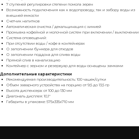
7 ступеней регулировки степени помола зерен
Возможность подключения как к водопроводу, так и забору воды из
внешней емкости
Счетчик напитков
Автоматическая очистка / декальцинация с химией
Промывка кофейной и молочной систем при включении / выключении
Система оповещений:
При отсутствии воды / кофе в контейнерах
О заполнении бункера для отходов
О заполнении поддона для слива воды
Прямой слив в канализацию
Контейнер с зерном и резервуар для воды оснащены замками
Дополнительные характеристики
Рекомендуемая производительность: 100 чашек/сутки
Объем заварного устройства на порцию: от 9,5 до 13,5 гр
Высота диспенсера: от 100 до 130 мм
Диагональ дисплея: 10,1"
Габариты в упаковке: 575х335х710 мм