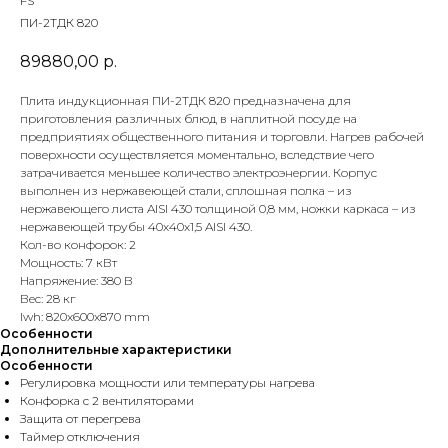
FS
ПИ-2ТДК 820
89880,00
р.
Плита индукционная ПИ-2ТДК 820 предназначена для
приготовления различных блюд в наплитной посуде на
предприятиях общественного питания и торговли. Нагрев рабочей
поверхности осуществляется моментально, вследствие чего
затрачивается меньшее количество электроэнергии. Корпус
выполнен из нержавеющей стали, сплошная полка – из
нержавеющего листа AISI 430 толщиной 0,8 мм, ножки каркаса – из
нержавеющей трубы 40х40х1,5 AISI 430.
Кол-во конфорок: 2
Мощность: 7 кВт
Напряжение: 380 В
Вес: 28 кг
lwh: 820x600x870 mm
Особенности
Дополнительные характеристики
Особенности
Регулировка мощности или температуры нагрева
Конфорка с 2 вентиляторами
Защита от перегрева
Таймер отключения