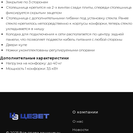
Закрытие по 3 сторонам
Столешница крепится на 2-х винтах сзади плиты, спереди столешница
фиксируется скрытым зацепом
Столешница с дополнительными гибами под установку стекла. Ранее
стекло крепилось непосредственно к корпусы конфорки, теперь стекло
укладывается в нишу
Колодка для подключения к сети располагается по центру задней
панели, что позволяет подвести кабель питания с любой стороны
Двери-купе
Ножки укомплектованы регулируемыми опорами
Дополнительные характеристики
Нагрузка на конфорку: до 40 кг
Мощность 1 конфорки: 3,5 кВт
О компании
О нас
Новости
© 2025 Все права защищены