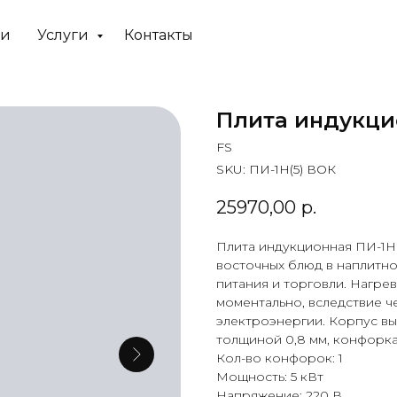
ии
Услуги
Контакты
Плита индукци
FS
SKU:
ПИ-1Н(5) ВОК
25970,00
р.
Плита индукционная ПИ-1Н
восточных блюд в наплитн
питания и торговли. Нагре
моментально, вследствие ч
электроэнергии. Корпус вы
толщиной 0,8 мм, конфорка
Кол-во конфорок: 1
Мощность: 5 кВт
Напряжение: 220 В